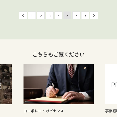
1
2
3
4
5
6
7
こちらもご覧ください
農業女
事業戦略