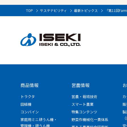
TOP
サステナビリティ
最新トピックス
「第11回Far
商品情報
営農情報
お
トラクタ
営農・栽培技術
カ
田植機
スマート農業
販
コンバイン
特集コンテンツ
製
（
家庭用ミニ耕うん機・
野菜作機械化一貫体系
管理機・耕うん機
安