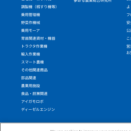
夢ある農業総合研究所
調製機（籾すり機等）
よ
乗用管理機
フ
野菜作機械
安
乗用モーア
公
育苗関連資材・機器
こ
トラクタ作業機
営
お
輸入作業機
スマート農機
その他関連商品
部品関連
農業用施設
食品・厨房関連
アイガモロボ
ディーゼルエンジン