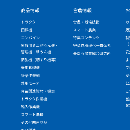
商品情報
営農情報
お
トラクタ
営農・栽培技術
カ
田植機
スマート農業
販
コンバイン
特集コンテンツ
製
（
家庭用ミニ耕うん機・
野菜作機械化一貫体系
管理機・耕うん機
安
夢ある農業総合研究所
調製機（籾すり機等）
よ
乗用管理機
フ
野菜作機械
安
乗用モーア
公
育苗関連資材・機器
こ
トラクタ作業機
営
お
輸入作業機
スマート農機
その他関連商品