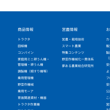
商品情報
営農情報
お
トラクタ
営農・栽培技術
カ
田植機
スマート農業
販
コンバイン
特集コンテンツ
製
（
家庭用ミニ耕うん機・
野菜作機械化一貫体系
管理機・耕うん機
安
夢ある農業総合研究所
調製機（籾すり機等）
よ
乗用管理機
フ
野菜作機械
安
乗用モーア
公
育苗関連資材・機器
こ
トラクタ作業機
営
お