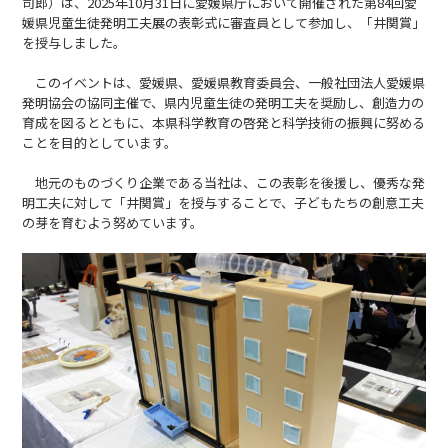
司郎）は、2025年10月31日に愛媛県庁において開催された第84回愛
媛県児童生徒発明工夫展の表彰式に審査員として参加し、「井関賞」
を授与しました。
このイベントは、愛媛県、愛媛県教育委員会、一般社団法人愛媛県
発明協会の協同主催で、県内児童生徒の発明工夫を奨励し、創造力の
育成を図るとともに、本県科学教育の啓発と科学技術の振興に努める
ことを目的としています。
地元のものづくり企業である当社は、この表彰を後援し、優秀な発
明工夫に対して「井関賞」を授与することで、子どもたちの創意工夫
の芽を育むよう努めています。