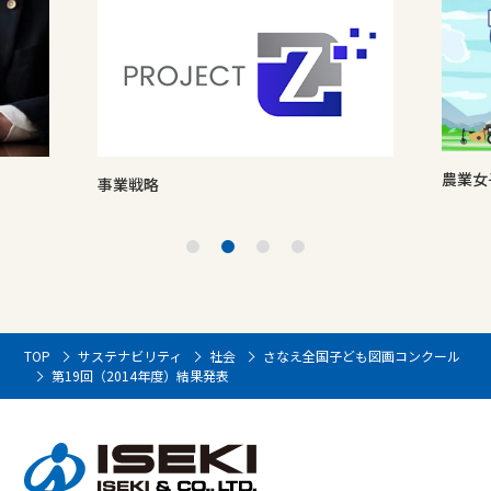
農業女
事業戦略
TOP
サステナビリティ
社会
さなえ全国子ども図画コンクール
第19回（2014年度）結果発表