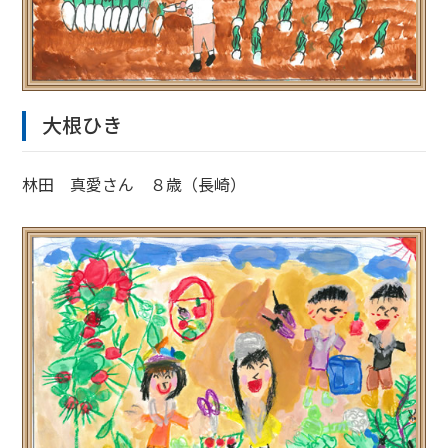
大根ひき
林田 真愛さん ８歳（長崎）