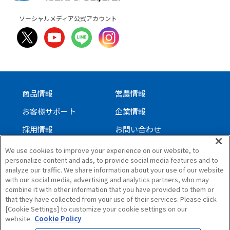
ソーシャルメディア公式アカウント
商品情報
営農情報
お客様サポート
企業情報
採用情報
お問い合わせ
We use cookies to improve your experience on our website, to
personalize content and ads, to provide social media features and to
サイトについて
analyze our traffic. We share information about your use of our website
個人情報保護方針
with our social media, advertising and analytics partners, who may
combine it with other information that you have provided to them or
ソーシャルメディアガイドライン
that they have collected from your use of their services. Please click
[Cookie Settings] to customize your cookie settings on our
サイトマップ
website.
Cookie Policy