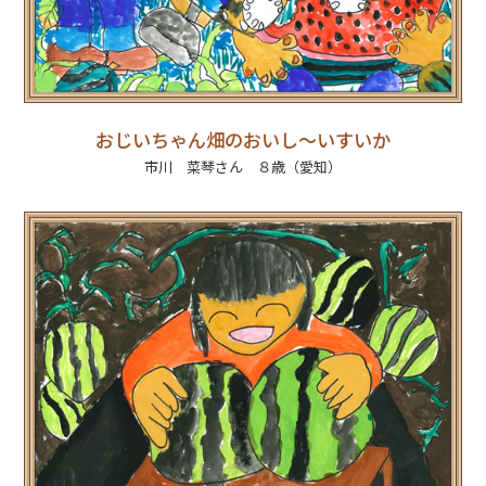
おじいちゃん畑のおいし～いすいか
市川 菜琴さん ８歳（愛知）