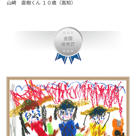
山﨑 直樹くん １０歳（高知）