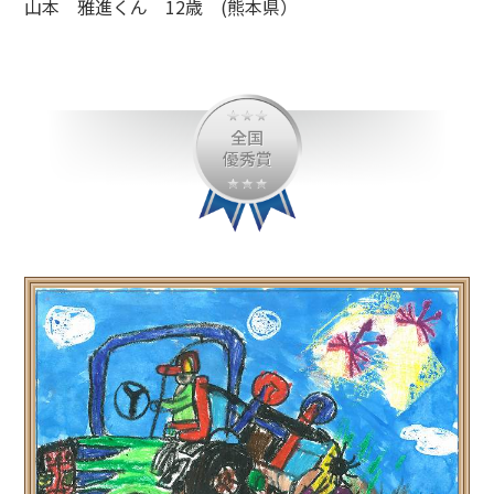
山本 雅進くん 12歳 (熊本県）