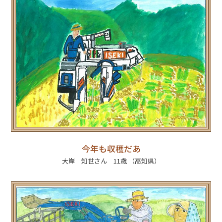
今年も収穫だあ
大岸 知世さん 11歳 （高知県）