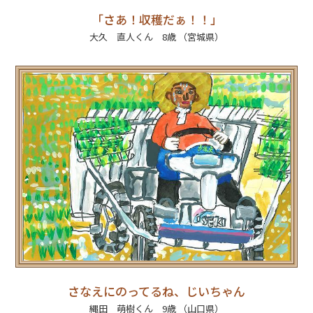
「さあ！収穫だぁ！！」
大久 直人くん 8歳 （宮城県）
さなえにのってるね、じいちゃん
縄田 萌樹くん 9歳 （山口県）