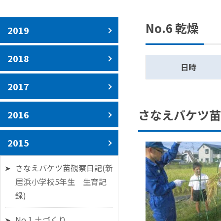
No.6 乾燥
2019
2018
日時
2017
さなえバケツ苗
2016
2015
さなえバケツ苗観察日記(新
居浜小学校5年生 生育記
録)
No.1 土づくり