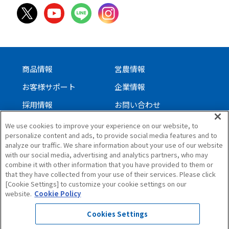
商品情報
営農情報
お客様サポート
企業情報
採用情報
お問い合わせ
We use cookies to improve your experience on our website, to
personalize content and ads, to provide social media features and to
サイトについて
analyze our traffic. We share information about your use of our website
with our social media, advertising and analytics partners, who may
個人情報保護方針
combine it with other information that you have provided to them or
ソーシャルメディアガイドライン
that they have collected from your use of their services. Please click
[Cookie Settings] to customize your cookie settings on our
サイトマップ
website.
Cookie Policy
Cookies Settings