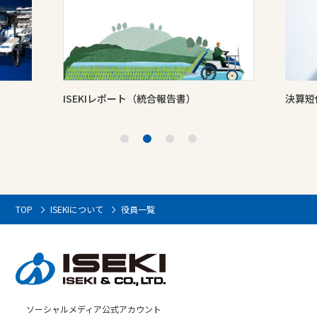
ISEKIレポート（統合報告書）
決算短
TOP
ISEKIについて
役員一覧
ソーシャルメディア公式アカウント