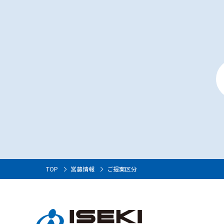
TOP
営農情報
ご提案区分