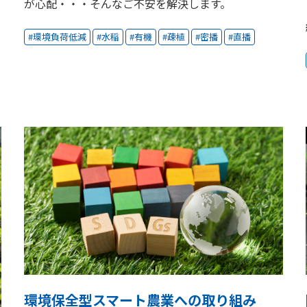
が心配・・・そんなご不安を解決します。
環境負荷低減
水稲
有機
疎植
密播
直播
環境保全型スマート農業への取り組み