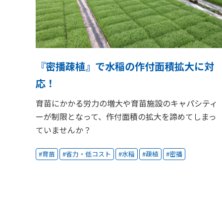
『密播疎植』で水稲の作付面積拡大に対
応！
育苗にかかる労力の増大や育苗施設のキャパシティ
ーが制限となって、作付面積の拡大を諦めてしまっ
ていませんか？
育苗
省力・低コスト
水稲
疎植
密播