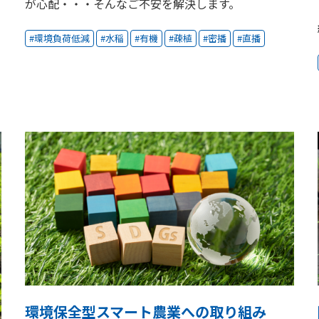
が心配・・・そんなご不安を解決します。
環境負荷低減
水稲
有機
疎植
密播
直播
環境保全型スマート農業への取り組み