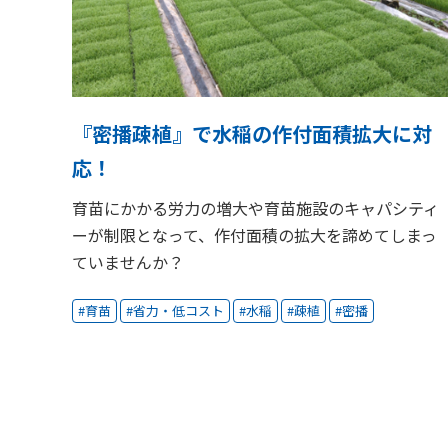
『密播疎植』で水稲の作付面積拡大に対
応！
育苗にかかる労力の増大や育苗施設のキャパシティ
ーが制限となって、作付面積の拡大を諦めてしまっ
ていませんか？
育苗
省力・低コスト
水稲
疎植
密播