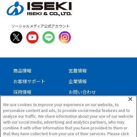
ソーシャルメディア公式アカウント
商品情報
営農情報
お客様サポート
企業情報
採用情報
お問い合わせ
We use cookies to improve your experience on our website, to
personalize content and ads, to provide social media features and to
サイトについて
analyze our traffic. We share information about your use of our website
with our social media, advertising and analytics partners, who may
個人情報保護方針
combine it with other information that you have provided to them or
ソーシャルメディアガイドライン
that they have collected from your use of their services. Please click