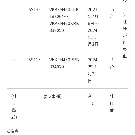
シ
ョ
–
T5S135
VKKEN460CPB
2023
5
ン
187064～
年7月
台
仕
VKKEN460KRB
6日～
様
338050
2024
が
年12
対
月3日
象
車
–
T5S115
VKKEN450PRB
2024
1
334029
年11
台
月29
日
(計
(計3車種)
合
計
1
計
11
型
台
式)
ご注意