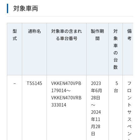
対象車両
型
通称名
対象車の含まれ
製作期
対
備
式
る車台番号
間
象
考
車
の
台
数
–
T5S145
VKKEN470VPB
2023
5
フ
179014～
年6月
台
ロ
VKKEN470VRB
28日
ン
333014
～
ト
2024
サ
年11
ス
月28
ペ
日
ン