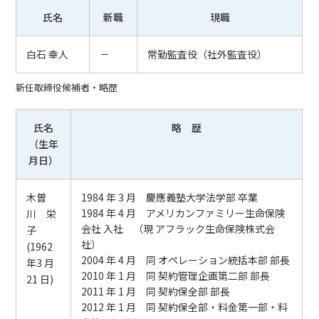
氏名
新職
現職
白石 幸人
－
常勤監査役（社外監査役）
新任取締役候補者・略歴
氏名
略 歴
（生年
月日）
木曽
1984 年 3 月 慶應義塾大学法学部 卒業
1984 年 4 月 アメリカンファミリー生命保険
川 栄
会社 入社 （現 アフラック生命保険株式会
子
社）
(1962
2004 年 4 月 同 オペレーション統括本部 部長
年3 月
2010 年 1 月 同 契約管理企画第二部 部長
21 日)
2011 年 1 月 同 契約保全部 部長
2012 年 1 月 同 契約保全部・料金第一部・料