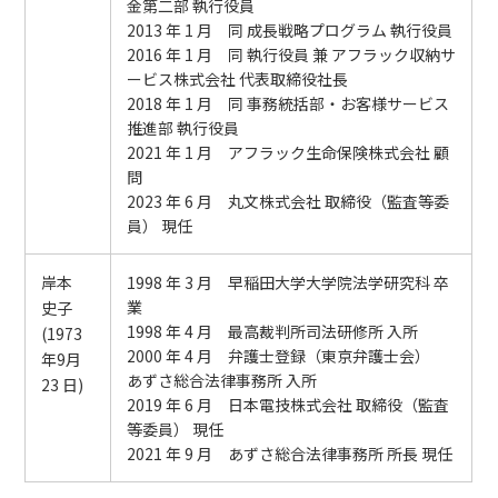
金第二部 執行役員
2013 年 1 月 同 成長戦略プログラム 執行役員
2016 年 1 月 同 執行役員 兼 アフラック収納サ
ービス株式会社 代表取締役社長
2018 年 1 月 同 事務統括部・お客様サービス
推進部 執行役員
2021 年 1 月 アフラック生命保険株式会社 顧
問
2023 年 6 月 丸文株式会社 取締役（監査等委
員） 現任
岸本
1998 年 3 月 早稲田大学大学院法学研究科 卒
業
史子
1998 年 4 月 最高裁判所司法研修所 入所
(1973
2000 年 4 月 弁護士登録（東京弁護士会）
年9月
あずさ総合法律事務所 入所
23 日)
2019 年 6 月 日本電技株式会社 取締役（監査
等委員） 現任
2021 年 9 月 あずさ総合法律事務所 所長 現任