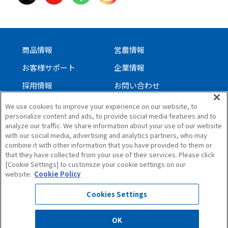
商品情報
営農情報
お客様サポート
企業情報
採用情報
お問い合わせ
We use cookies to improve your experience on our website, to
personalize content and ads, to provide social media features and to
サイトについて
analyze our traffic. We share information about your use of our website
with our social media, advertising and analytics partners, who may
個人情報保護方針
combine it with other information that you have provided to them or
ソーシャルメディアガイドライン
that they have collected from your use of their services. Please click
[Cookie Settings] to customize your cookie settings on our
サイトマップ
website.
Cookie Policy
Cookies Settings
OK
All Rights Reserved. Copyright(C)1997,ISEKI & CO.,LTD.