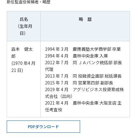
新任監査役候補者・略歴
氏名
略 歴
（生年月
日）
森本 健太
1994 年 3 月 慶應義塾大学商学部 卒業
1994 年 4 月 農林中央金庫 入庫
郎
2012 年 7 月 同 ＪＡバンク統括部 部長
(1970 年4 月
代理
21 日)
2013 年 7 月 同 投融資企画部 総括課長
2015 年 7 月 同 営業第四部 副部長
2019 年 4 月 アグリビジネス投資育成株
式会社（出向）
2021 年 4 月 農林中央金庫 大阪支店 主
任考査役
PDFダウンロード