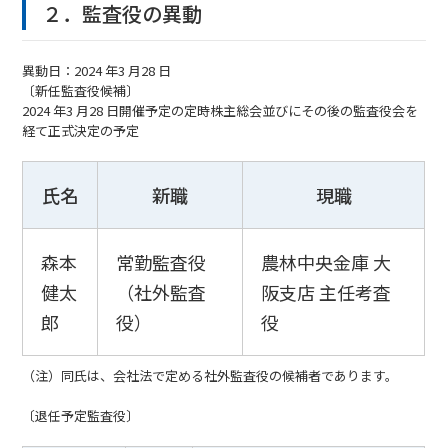
２．監査役の異動
異動日：2024 年3 月28 日
〔新任監査役候補〕
2024 年3 月28 日開催予定の定時株主総会並びにその後の監査役会を
経て正式決定の予定
氏名
新職
現職
森本
常勤監査役
農林中央金庫 大
健太
（社外監査
阪支店 主任考査
郎
役）
役
（注）同氏は、会社法で定める社外監査役の候補者であります。
〔退任予定監査役〕