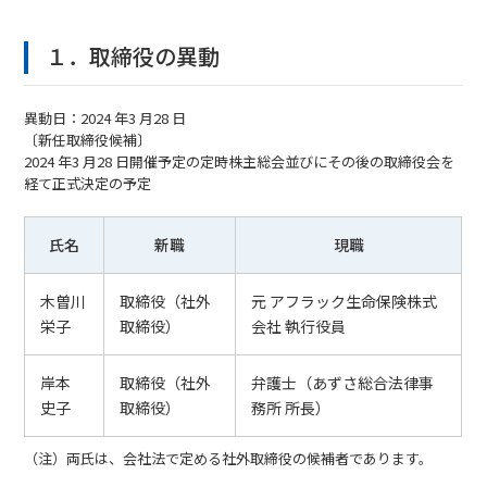
１．取締役の異動
異動日：2024 年3 月28 日
〔新任取締役候補〕
2024 年3 月28 日開催予定の定時株主総会並びにその後の取締役会を
経て正式決定の予定
氏名
新職
現職
木曽川
取締役（社外
元 アフラック生命保険株式
栄子
取締役）
会社 執行役員
岸本
取締役（社外
弁護士（あずさ総合法律事
史子
取締役）
務所 所長）
（注）両氏は、会社法で定める社外取締役の候補者であります。