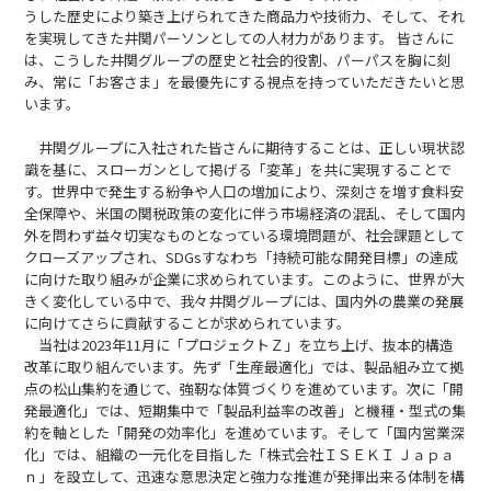
うした歴史により築き上げられてきた商品力や技術力、そして、それ
を実現してきた井関パーソンとしての人材力があります。 皆さんに
は、こうした井関グループの歴史と社会的役割、パーパスを胸に刻
み、常に「お客さま」を最優先にする視点を持っていただきたいと思
います。
井関グループに入社された皆さんに期待することは、正しい現状認
識を基に、スローガンとして掲げる「変革」を共に実現することで
す。世界中で発生する紛争や人口の増加により、深刻さを増す食料安
全保障や、米国の関税政策の変化に伴う市場経済の混乱、そして国内
外を問わず益々切実なものとなっている環境問題が、社会課題として
クローズアップされ、SDGsすなわち「持続可能な開発目標」の達成
に向けた取り組みが企業に求められています。このように、世界が大
きく変化している中で、我々井関グループには、国内外の農業の発展
に向けてさらに貢献することが求められています。
当社は2023年11月に「プロジェクトＺ」を立ち上げ、抜本的構造
改革に取り組んでいます。先ず「生産最適化」では、製品組み立て拠
点の松山集約を通じて、強靭な体質づくりを進めています。次に「開
発最適化」では、短期集中で「製品利益率の改善」と機種・型式の集
約を軸とした「開発の効率化」を進めています。そして「国内営業深
化」では、組織の一元化を目指した「株式会社ＩＳＥＫＩ Ｊａｐａ
ｎ」を設立して、迅速な意思決定と強力な推進が発揮出来る体制を構