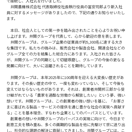
で接続し、入社式を行いました。
井関農機株式会社 代表取締役社長執行役員の冨安司郎より新入社
員に対するメッセージがありましたので、下記の通りお知らせいたし
ます。
本日、社会人としての第一歩を踏み出されたことを心よりお祝い申
し上げます。井関グループを代表して、心から歓迎の意を表します。
井関グループは、グループ企業の従業員が約5,300名に達する大き
な集団です。私たちの強みは、販売会社や製造会社、関連会社などの
グループ全ての力を結集した総合力にあります。入社された皆さん
が、井関グループの同期として切磋琢磨し、グループの今後の更なる
発展に向けて、大いに活躍されることを期待しています。
井関グループは、本年2025年に100周年を迎える大変長い歴史があ
ります。その長い歴史の中で、一度も変わっていない、そして今後も
変えてはならないものがあります。それは、創業者井関邦三郎から受
け継がれている「農家を過酷な労働から解放したい」という夢、強い
想いです。井関グループは、この創業者の強い想いを基に、「お客さ
まに喜ばれる製品・サービスの提供を通じ豊かな社会の実現へ貢献す
る」ことを基本理念、すなわち企業としてのパーパスとしています。
創業者の想いや井関グループのパーパスの実現に向けて、今日まで
創意工夫を積み重ね、多くの画期的な製品を他に先駆けて世に送り出
し、社会的な課題の解決に貢献してきました。井関グループには、こ