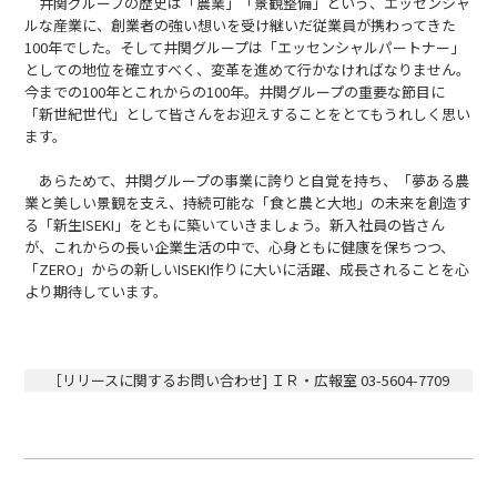
井関グループの歴史は「農業」「景観整備」という、エッセンシャ
ルな産業に、創業者の強い想いを受け継いだ従業員が携わってきた
100年でした。そして井関グループは「エッセンシャルパートナー」
としての地位を確立すべく、変革を進めて行かなければなりません。
今までの100年とこれからの100年。井関グループの重要な節目に
「新世紀世代」として皆さんをお迎えすることをとてもうれしく思い
ます。
あらためて、井関グループの事業に誇りと自覚を持ち、「夢ある農
業と美しい景観を支え、持続可能な「食と農と大地」の未来を創造す
る「新生ISEKI」をともに築いていきましょう。新入社員の皆さん
が、これからの長い企業生活の中で、心身ともに健康を保ちつつ、
「ZERO」からの新しいISEKI作りに大いに活躍、成長されることを心
より期待しています。
［リリースに関するお問い合わせ] ＩＲ・広報室 03-5604-7709