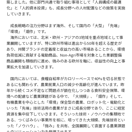
築しました。他に部門共通で取り組む事項として「人員構成の最適
化」と「人的資本投資」も、成長分野への人材配置などの施策を実施
していきます。
成長戦略の注力分野はまず海外、そして国内の「大型」「先端」
「環境」「畑作」です。
海外においては、北米・欧州・アジアの3地域を重点地域として事
業展開していますが、特に欧州市場は進出から50年を超える歴史が
あり、井関ブランドの定着度と収益力の高い市場あることから、環境
負荷低減に貢献する電動商品、Non-Agri市場を対象とした景観整備
商品展開も積極的に進め、強みのある欧州を軸に、収益性の向上と事
業拡大を加速していきます。
国内においては、食糧自給率がカロリーベースで40%を切る状態で
あるにも関わらず、農業就業人口の減少や高齢化が進んでいます。昨
年から続くコメ不足など問題点が顕在化しつつある食料安全保障、環
境への配慮など農業課題がある中で、「大規模」、「畑作」そして、
有機農業を中心とした「環境」保全型の農業、ロボット化・電動化と
いった「先端」技術活用の農業がまさに成長分野であり、ここに経営
資源を集中投下していきます。そういった技術・ノウハウの集積地で
ある、つくばみらい事業所を核に、培ってきた大規模、先端技術とい
った「ノウハウ」、「強み」を共有、全国展開して直面する農業課題
へのソリューション力を発揮させます。