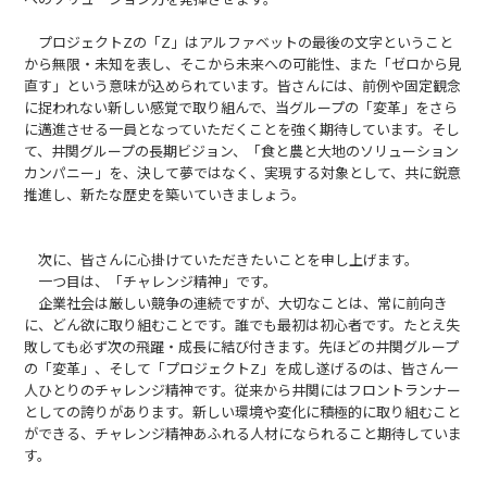
プロジェクトZの「Z」はアルファベットの最後の文字ということ
から無限・未知を表し、そこから未来への可能性、また「ゼロから見
直す」という意味が込められています。皆さんには、前例や固定観念
に捉われない新しい感覚で取り組んで、当グループの「変革」をさら
に邁進させる一員となっていただくことを強く期待しています。そし
て、井関グループの長期ビジョン、「食と農と大地のソリューション
カンパニー」を、決して夢ではなく、実現する対象として、共に鋭意
推進し、新たな歴史を築いていきましょう。
次に、皆さんに心掛けていただきたいことを申し上げます。
一つ目は、「チャレンジ精神」です。
企業社会は厳しい競争の連続ですが、大切なことは、常に前向き
に、どん欲に取り組むことです。誰でも最初は初心者です。たとえ失
敗しても必ず次の飛躍・成長に結び付きます。先ほどの井関グループ
の「変革」、そして「プロジェクトZ」を成し遂げるのは、皆さん一
人ひとりのチャレンジ精神です。従来から井関にはフロントランナー
としての誇りがあります。新しい環境や変化に積極的に取り組むこと
ができる、チャレンジ精神あふれる人材になられること期待していま
す。