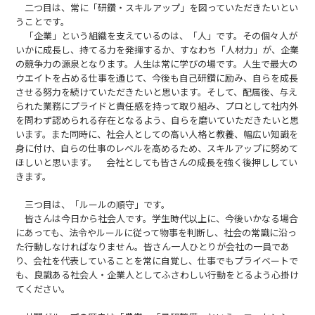
二つ目は、常に「研鑽・スキルアップ」を図っていただきたいとい
うことです。
「企業」という組織を支えているのは、「人」です。その個々人が
いかに成長し、持てる力を発揮するか、すなわち「人材力」が、企業
の競争力の源泉となります。人生は常に学びの場です。人生で最大の
ウエイトを占める仕事を通じて、今後も自己研鑽に励み、自らを成長
させる努力を続けていただきたいと思います。そして、配属後、与え
られた業務にプライドと責任感を持って取り組み、プロとして社内外
を問わず認められる存在となるよう、自らを磨いていただきたいと思
います。また同時に、社会人としての高い人格と教養、幅広い知識を
身に付け、自らの仕事のレベルを高めるため、スキルアップに努めて
ほしいと思います。 会社としても皆さんの成長を強く後押ししてい
きます。
三つ目は、「ルールの順守」です。
皆さんは今日から社会人です。学生時代以上に、今後いかなる場合
にあっても、法令やルールに従って物事を判断し、社会の常識に沿っ
た行動しなければなりません。皆さん一人ひとりが会社の一員であ
り、会社を代表していることを常に自覚し、仕事でもプライベートで
も、良識ある社会人・企業人としてふさわしい行動をとるよう心掛け
てください。