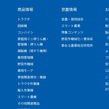
商品情報
営農情報
お
トラクタ
営農・栽培技術
カ
田植機
スマート農業
販
コンバイン
特集コンテンツ
製
（
家庭用ミニ耕うん機・
野菜作機械化一貫体系
管理機・耕うん機
安
夢ある農業総合研究所
調製機（籾すり機等）
よ
乗用管理機
フ
野菜作機械
安
乗用モーア
公
育苗関連資材・機器
こ
トラクタ作業機
営
お
輸入作業機
スマート農機
その他関連商品