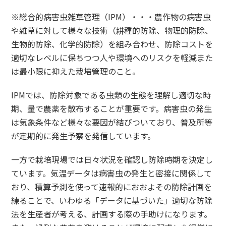
※総合的病害虫雑草管理（IPM）・・・農作物の病害虫
や雑草に対して様々な技術（耕種的防除、物理的防除、
生物的防除、化学的防除）を組み合わせ、防除コストを
適切なレベルに保ちつつ人や環境へのリスクを軽減また
は最小限に抑えた栽培管理のこと。
IPMでは、防除対象である虫類の生態を理解し適切な時
期、量で農薬を散布することが重要です。病害虫の発生
は気象条件など様々な要因が結びついており、普及所等
が定期的に発生予察を発信しています。
一方で栽培現場では日々状況を確認し防除時期を決定し
ています。気温データは病害虫の発生と密接に関係して
おり、積算予測を使って速報的におおよその防除計画を
練ることで、いわゆる「データに基づいた」適切な防除
法を生産者が考える、計画する際の手助けになります。