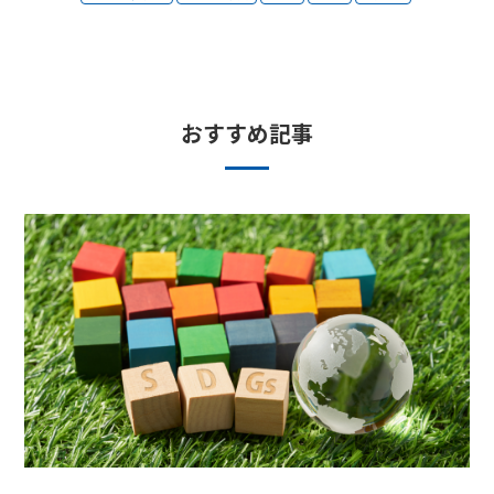
おすすめ記事