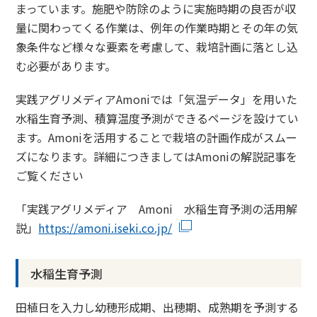
まっています。施肥や防除のように実施時期の良否が収
量に関わってくる作業は、例年の作業時期とその年の気
象条件など様々な要素を考慮して、栽培計画に落とし込
む必要があります。
実践アグリメディアAmoniでは「気温データ」を用いた
水稲生育予測、積算温度予測ができるページを設けてい
ます。Amoniを活用することで栽培の計画作成がスムー
ズになります。詳細につきましてはAmoniの解説記事を
ご覧ください
「実践アグリメディア Amoni 水稲生育予測の活用解
説」
https://amoni.iseki.co.jp/
水稲生育予測
田植日を入力し幼穂形成期、出穂期、成熟期を予測する