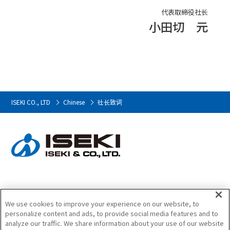
代表取締役社长
小田切 元
ISEKI CO., LTD
Chinese
社长致词
We use cookies to improve your experience on our website, to
商品信息
关于我们
personalize content and ads, to provide social media features and to
analyze our traffic. We share information about your use of our website